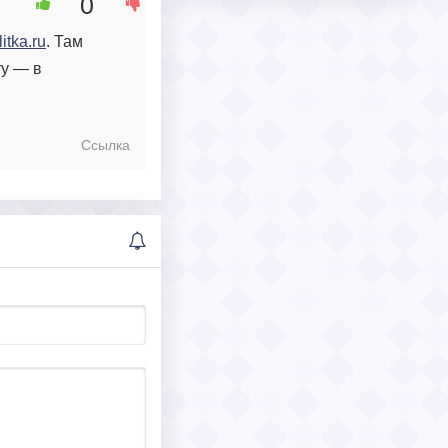
0
litka.ru
. Там
ту — в
Ссылка