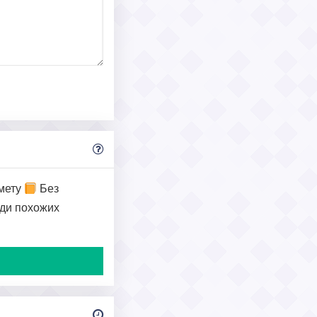
мету
Без
еди похожих