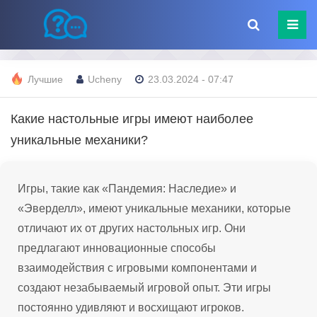
Лучшие
Ucheny
23.03.2024 - 07:47
Какие настольные игры имеют наиболее
уникальные механики?
Игры, такие как «Пандемия: Наследие» и
«Эверделл», имеют уникальные механики, которые
отличают их от других настольных игр. Они
предлагают инновационные способы
взаимодействия с игровыми компонентами и
создают незабываемый игровой опыт. Эти игры
постоянно удивляют и восхищают игроков.